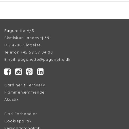
Pagunette A/S
Skælskør Landevej 39
DK-4200 Slagelse
Telefon:
+45 58 57 04 00
Email:
pagunette@pagunette.dk
Gardiner til erhverv
Flammehæmmende
Akustik
Find Forhandler
Cookiepolitik
Persondatapolitik