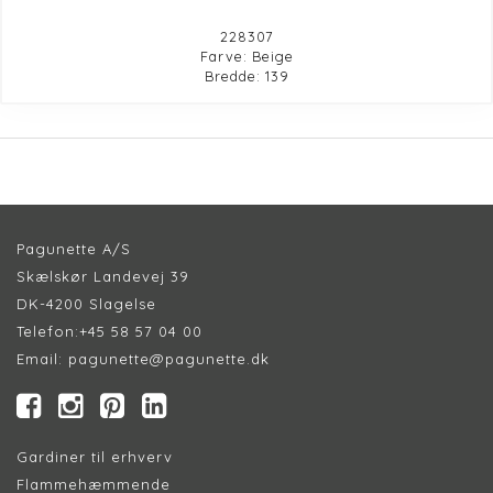
228307
Farve: Beige
Bredde: 139
Pagunette A/S
Skælskør Landevej 39
DK-4200 Slagelse
Telefon:
+45 58 57 04 00
Email:
pagunette@pagunette.dk
Gardiner til erhverv
Flammehæmmende