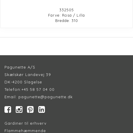
332505
Farve: Rosa / Lilla
Bredde: 310
Pagunette A/S
Skælskør Landevej 39
DK-4200 Slagelse
Telefon:
+45 58 57 04 00
Email:
pagunette@pagunette.dk
Gardiner til erhverv
Flammehæmmende