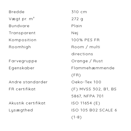
Bredde
310
cm
Vægt pr. m²
272
g
Bundvare
Plain
Transparent
Nej
Komposition
100% PES FR
Roomhigh
Room / multi
directions
Farvegruppe
Orange / Rust
Egenskaber
Flammehæmmende
(FR)
Andre standarder
Oeko-Tex 100
FR certifikat
(F) MVSS 302, B1, BS
5867, NFPA 701
Akustik certifikat
ISO 11654 (E)
Lysægthed
ISO 105 B02 SCALE 6
(1-8)