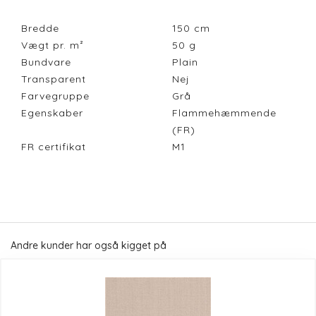
Bredde
150
cm
Vægt pr. m²
50
g
Bundvare
Plain
Transparent
Nej
Farvegruppe
Grå
Egenskaber
Flammehæmmende
(FR)
FR certifikat
M1
Andre kunder har også kigget på