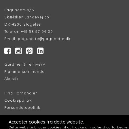
Pagunette A/S
Skælskør Landevej 39
DK-4200 Slagelse
Telefon:
+45 58 57 04 00
Email:
pagunette@pagunette.dk
Gardiner til erhverv
Flammehæmmende
Akustik
Find Forhandler
Cookiepolitik
Persondatapolitik
Accepter cookies fra dette website.
Dette website bruger cookies til at tracke din adfærd og forbedre