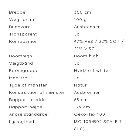
Bredde
300
cm
Vægt pr. m²
100
g
Bundvare
Ausbrenner
Transparent
Ja
Komposition
47% PES / 32% COT /
21% VISC
Roomhigh
Room high
Vægtbånd
Ja
Farvegruppe
Hvid/ off white
Mønstret
Ja
Type af mønster
Natur
Konstruktion af mønster
Ausbrenner
Rapport bredde
63
cm
Rapport højde
129
cm
Andre standarder
Oeko-Tex 100
Lysægthed
ISO 105-B02 SCALE 7
(1-8)