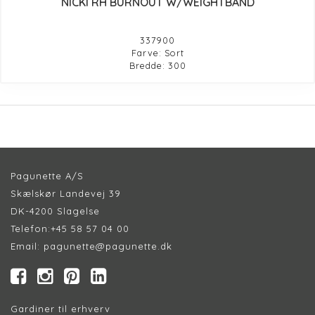
NICKI RH BURNOUT W/WEIGHTBAND
337900
Farve: Sort
Bredde: 300
Pagunette A/S
Skælskør Landevej 39
DK-4200 Slagelse
Telefon:
+45 58 57 04 00
Email:
pagunette@pagunette.dk
Gardiner til erhverv