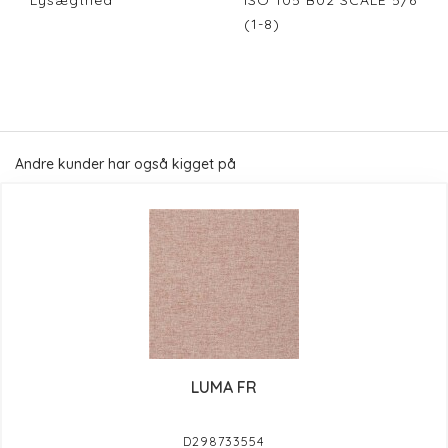
Lysægthed
ISO 105 B02 SCALE 5/6
(1-8)
Andre kunder har også kigget på
LUMA FR
D298733554