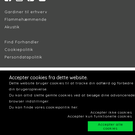
Gardiner til erhverv
Flammehæmmende
Akustik
Find Forhandler
Cookiepolitik
Persondatapolitik
Accepter cookies fra dette website.
Dette website bruger cookies til at tracke din adfærd og forbedre
din brugeroplevelse.
Du kan altid slette gemte cookies ved at besøge dine advancerede
browser indstillinger.
Du kan finde vores cookiepolitik her.
Accepter ikke cookies
Accepter kun funktionelle cookies
Accepter alle
cookies