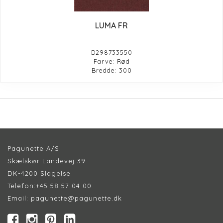
LUMA FR
D298733550
Farve: Rød
Bredde: 300
Pagunette A/S
Skælskør Landevej 39
DK-4200 Slagelse
Telefon:
+45 58 57 04 00
Email:
pagunette@pagunette.dk