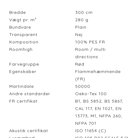
Bredde
300
cm
Vægt pr. m²
280
g
Bundvare
Plain
Transparent
Nej
Komposition
100% PES FR
Roomhigh
Room / multi
directions
Farvegruppe
Rød
Egenskaber
Flammehæmmende
(FR)
Martindale
50000
Andre standarder
Oeko-Tex 100
FR certifikat
B1, BS 5852, BS 5867,
CAL 117, EN 1021, EN
13773, M1, NFPA 260,
NFPA 701
Akustik certifikat
ISO 11654 (C)