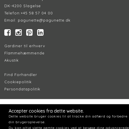
DK-4200 Slagelse
Telefon:
+45 58 57 04 00
Email:
pagunette@pagunette.dk
Gardiner til erhverv
Flammehæmmende
Akustik
Find Forhandler
Cookiepolitik
Persondatapolitik
Accepter cookies fra dette website.
Dette website bruger cookies til at tracke din adfærd og forbedre
din brugeroplevelse.
Du kan altid slette gemte cookies ved at besøge dine advancerede