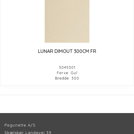
LUNAR DIMOUT 300CM FR
3045301
Farve: Gul
Bredde: 300
Pagunette A/S
Skælskør Landevej 39