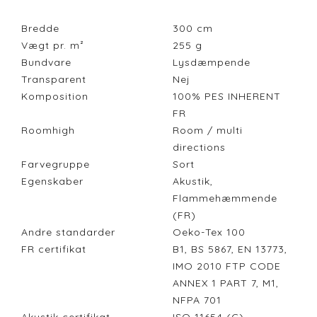
Bredde
300
cm
Vægt pr. m²
255
g
Bundvare
Lysdæmpende
Transparent
Nej
Komposition
100% PES INHERENT
FR
Roomhigh
Room / multi
directions
Farvegruppe
Sort
Egenskaber
Akustik,
Flammehæmmende
(FR)
Andre standarder
Oeko-Tex 100
FR certifikat
B1, BS 5867, EN 13773,
IMO 2010 FTP CODE
ANNEX 1 PART 7, M1,
NFPA 701