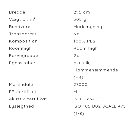
Bredde
295
cm
Vægt pr. m²
305
g
Bundvare
Mørklægning
Transparent
Nej
Komposition
100% PES
Roomhigh
Room high
Farvegruppe
Gul
Egenskaber
Akustik,
Flammehæmmende
(FR)
Martindale
27000
FR certifikat
M1
Akustik certifikat
ISO 11654 (D)
Lysægthed
ISO 105 B02 SCALE 4/5
(1-8)