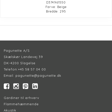
D374961550
Farve: Beige
Bredde: 295
Pagunette A/S
Skælskør Landevej 39
DK-4200 Slagelse
Telefon:
+45 58 57 04 00
Email:
pagunette@pagunette.dk
Gardiner til erhverv
Flammehæmmende
Akustik