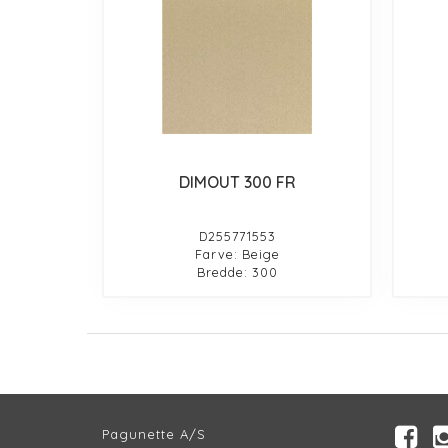
DIMOUT 300 FR
D255771553
Farve: Beige
Bredde: 300
Pagunette A/S