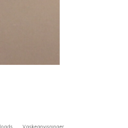
loads
Vaskeanvisninger