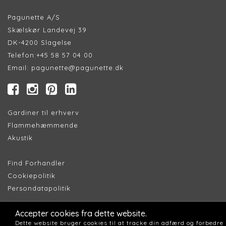
Pagunette A/S
Skælskør Landevej 39
DK-4200 Slagelse
Telefon:
+45 58 57 04 00
Email:
pagunette@pagunette.dk
Gardiner til erhverv
Flammehæmmende
Akustik
Find Forhandler
Cookiepolitik
Persondatapolitik
Accepter cookies fra dette website.
Dette website bruger cookies til at tracke din adfærd og forbedre