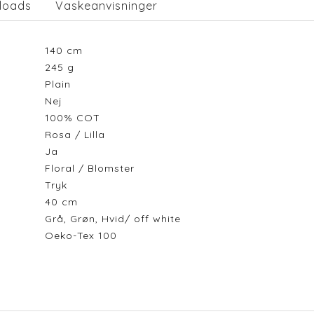
loads
Vaskeanvisninger
140
cm
245
g
Plain
Nej
100% COT
Rosa / Lilla
Ja
Floral / Blomster
Tryk
40
cm
Grå, Grøn, Hvid/ off white
Oeko-Tex 100