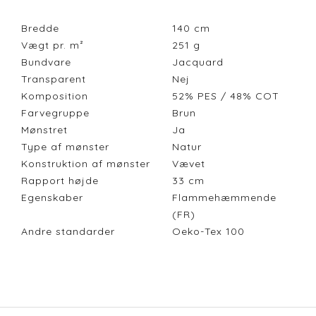
Bredde
140
cm
Vægt pr. m²
251
g
Bundvare
Jacquard
Transparent
Nej
Komposition
52% PES / 48% COT
Farvegruppe
Brun
Mønstret
Ja
Type af mønster
Natur
Konstruktion af mønster
Vævet
Rapport højde
33
cm
Egenskaber
Flammehæmmende
(FR)
Andre standarder
Oeko-Tex 100