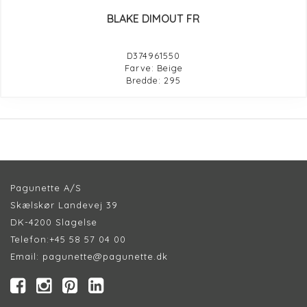
BLAKE DIMOUT FR
D374961550
Farve: Beige
Bredde: 295
Pagunette A/S
Skælskør Landevej 39
DK-4200 Slagelse
Telefon:
+45 58 57 04 00
Email:
pagunette@pagunette.dk