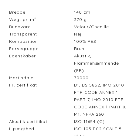
Bredde
140
cm
Vægt pr. m²
370
g
Bundvare
Velour/Chenille
Transparent
Nej
Komposition
100% PES
Farvegruppe
Brun
Egenskaber
Akustik,
Flammehæmmende
(FR)
Martindale
70000
FR certifikat
B1, BS 5852, IMO 2010
FTP CODE ANNEX 1
PART 7, IMO 2010 FTP
CODE ANNEX 1 PART 8,
M1, NFPA 260
Akustik certifikat
ISO 11654 (C)
Lysægthed
ISO 105 B02 SCALE 5