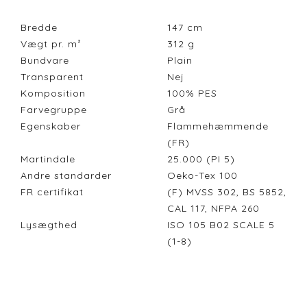
Bredde
147
cm
Vægt pr. m²
312
g
Bundvare
Plain
Transparent
Nej
Komposition
100% PES
Farvegruppe
Grå
Egenskaber
Flammehæmmende
(FR)
Martindale
25.000 (PI 5)
Andre standarder
Oeko-Tex 100
FR certifikat
(F) MVSS 302, BS 5852,
CAL 117, NFPA 260
Lysægthed
ISO 105 B02 SCALE 5
(1-8)