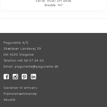
Farve: Hvid/ off white
Bredde: 147
Pagunette A/S
Skælskør Landevej 39
DK-4200 Slagelse
Telefon:
+45 58 57 04 00
Email:
pagunette@pagunette.dk
Gardiner til erhverv
Flammehæmmende
Akustik