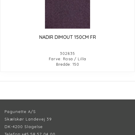
NADIR DIMOUT 150CM FR
302835
Farve: Rosa / Lilla
Bredde: 150
Pagunette A/S
Skælskør Landevej 39
DK-4200 Slagelse
Telefon:
+45 58 57 04 00