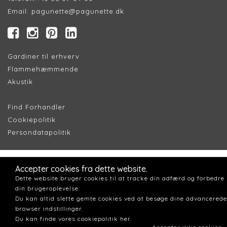
Email:
pagunette@pagunette.dk
Gardiner til erhverv
Flammehæmmende
Akustik
Find Forhandler
Cookiepolitik
Persondatapolitik
Accepter cookies fra dette website.
Dette website bruger cookies til at tracke din adfærd og forbedre
din brugeroplevelse.
Du kan altid slette gemte cookies ved at besøge dine advancerede
browser indstillinger.
Du kan finde vores cookiepolitik her.