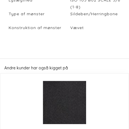
Lysægthed
ISO 105 B02 SCALE 5/6
(1-8)
Type af mønster
Sildeben/Herringbone
Konstruktion af mønster
Vævet
Andre kunder har også kigget på