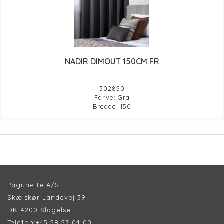
NADIR DIMOUT 150CM FR
302850
Farve: Grå
Bredde: 150
Pagunette A/S
Skælskør Landevej 39
DK-4200 Slagelse
Telefon:
+45 58 57 04 00