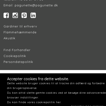
Email:
pagunette@pagunette.dk
Gardiner til erhverv
Flammehæmmende
Akustik
Find Forhandler
Cookiepolitik
Persondatapolitik
Accepter cookies fra dette website.
Dette website bruger cookies til at tracke din adfærd og forbedre
din brugeroplevelse.
Du kan altid slette gemte cookies ved at besøge dine advancerede
browser indstillinger.
Du kan finde vores cookiepolitik her.