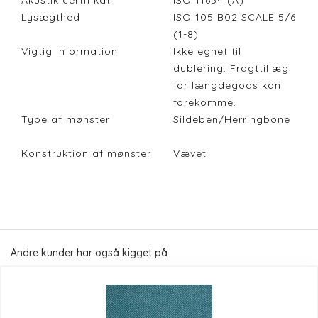
Akustik certifikat
ISO 11654 (A)
Lysægthed
ISO 105 B02 SCALE 5/6
(1-8)
Vigtig Information
Ikke egnet til
dublering. Fragttillæg
for længdegods kan
forekomme.
Type af mønster
Sildeben/Herringbone
Konstruktion af mønster
Vævet
Andre kunder har også kigget på