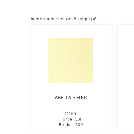
Andre kunder har også kigget på
ABELLA R.H FR
912801
Farve: Gul
Bredde: 300