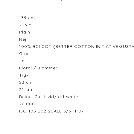
139
cm
223
g
Plain
Nej
100% BCI COT (BETTER COTTON INITIATIVE-SUS
Grøn
Ja
Floral / Blomster
Tryk
23
cm
31
cm
Beige, Gul, Hvid/ off white
20.000
ISO 105 B02 SCALE 5/6 (1-8)