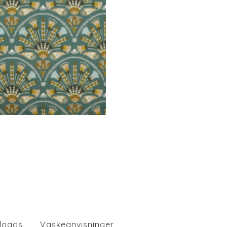
loads
Vaskeanvisninger