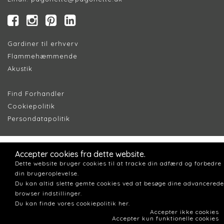
Gardiner til erhverv
Flammehæmmende
Akustik
Find Forhandler
Cookiepolitik
Persondatapolitik
Accepter cookies fra dette website.
Dette website bruger cookies til at tracke din adfærd og forbedre
din brugeroplevelse.
Du kan altid slette gemte cookies ved at besøge dine advancerede
browser indstillinger.
Du kan finde vores cookiepolitik her.
Accepter ikke cookies
Accepter kun funktionelle cookies