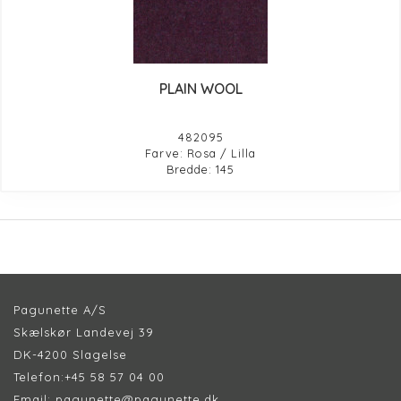
PLAIN WOOL
482095
Farve: Rosa / Lilla
Bredde: 145
Pagunette A/S
Skælskør Landevej 39
DK-4200 Slagelse
Telefon:
+45 58 57 04 00
Email:
pagunette@pagunette.dk