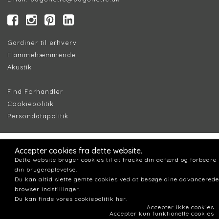
Gardiner til erhverv
Flammehæmmende
Akustik
Find Forhandler
Cookiepolitik
Persondatapolitik
Accepter cookies fra dette website.
Dette website bruger cookies til at tracke din adfærd og forbedre
din brugeroplevelse.
Du kan altid slette gemte cookies ved at besøge dine advancerede
browser indstillinger.
Du kan finde vores cookiepolitik her.
Accepter ikke cookies
Accepter kun funktionelle cookies