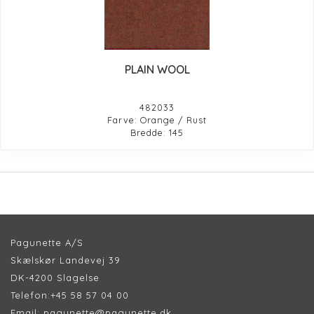
PLAIN WOOL
482033
Farve: Orange / Rust
Bredde: 145
Pagunette A/S
Skælskør Landevej 39
DK-4200 Slagelse
Telefon:
+45 58 57 04 00
Email:
pagunette@pagunette.dk