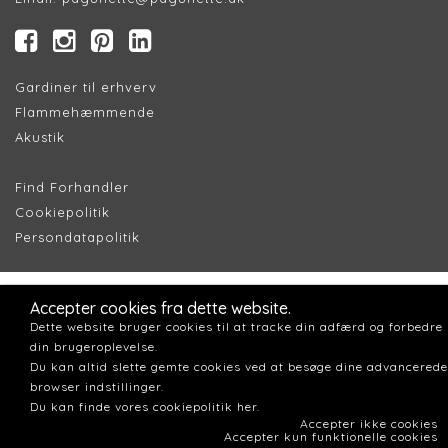
Gardiner til erhverv
Flammehæmmende
Akustik
Find Forhandler
Cookiepolitik
Persondatapolitik
Accepter cookies fra dette website.
Dette website bruger cookies til at tracke din adfærd og forbedre
din brugeroplevelse.
Du kan altid slette gemte cookies ved at besøge dine advancerede
browser indstillinger.
Du kan finde vores cookiepolitik her.
Accepter ikke cookies
Accepter kun funktionelle cookies