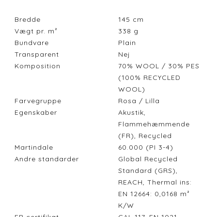
Bredde
145
cm
Vægt pr. m²
338
g
Bundvare
Plain
Transparent
Nej
Komposition
70% WOOL / 30% PES
(100% RECYCLED
WOOL)
Farvegruppe
Rosa / Lilla
Egenskaber
Akustik,
Flammehæmmende
(FR), Recycled
Martindale
60.000 (PI 3-4)
Andre standarder
Global Recycled
Standard (GRS),
REACH, Thermal ins:
EN 12664: 0,0168 m²
K/W