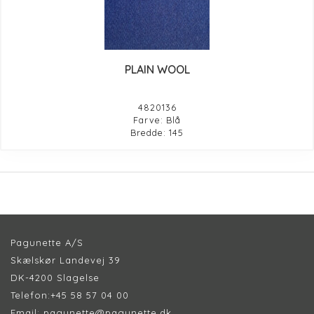
PLAIN WOOL
4820136
Farve: Blå
Bredde: 145
Pagunette A/S
Skælskør Landevej 39
DK-4200 Slagelse
Telefon:
+45 58 57 04 00
Email:
pagunette@pagunette.dk