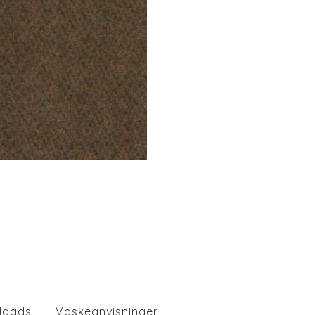
loads
Vaskeanvisninger