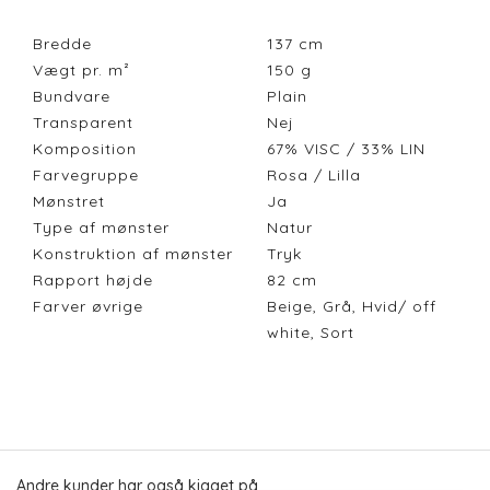
Bredde
137
cm
Vægt pr. m²
150
g
Bundvare
Plain
Transparent
Nej
Komposition
67% VISC / 33% LIN
Farvegruppe
Rosa / Lilla
Mønstret
Ja
Type af mønster
Natur
Konstruktion af mønster
Tryk
Rapport højde
82
cm
Farver øvrige
Beige, Grå, Hvid/ off
white, Sort
Andre kunder har også kigget på