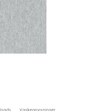
loads
Vaskeanvisninger