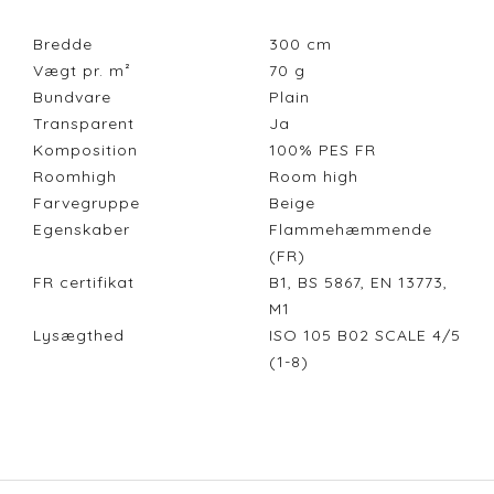
Bredde
300
cm
Vægt pr. m²
70
g
Bundvare
Plain
Transparent
Ja
Komposition
100% PES FR
Roomhigh
Room high
Farvegruppe
Beige
Egenskaber
Flammehæmmende
(FR)
FR certifikat
B1, BS 5867, EN 13773,
M1
Lysægthed
ISO 105 B02 SCALE 4/5
(1-8)