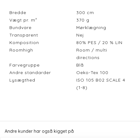
Bredde
300
cm
Vægt pr. m²
370
g
Bundvare
Mørklægning
Transparent
Nej
Komposition
80% PES / 20 % LIN
Roomhigh
Room / multi
directions
Farvegruppe
Blå
Andre standarder
Oeko-Tex 100
Lysægthed
ISO 105 B02 SCALE 4
(1-8)
Andre kunder har også kigget på