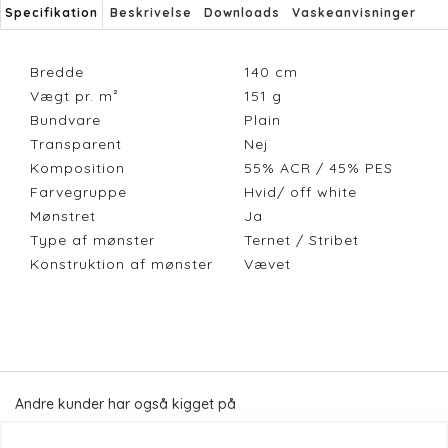
Specifikation
Beskrivelse
Downloads
Vaskeanvisninger
Bredde
140
cm
Vægt pr. m²
151
g
Bundvare
Plain
Transparent
Nej
Komposition
55% ACR / 45% PES
Farvegruppe
Hvid/ off white
Mønstret
Ja
Type af mønster
Ternet / Stribet
Konstruktion af mønster
Vævet
Andre kunder har også kigget på