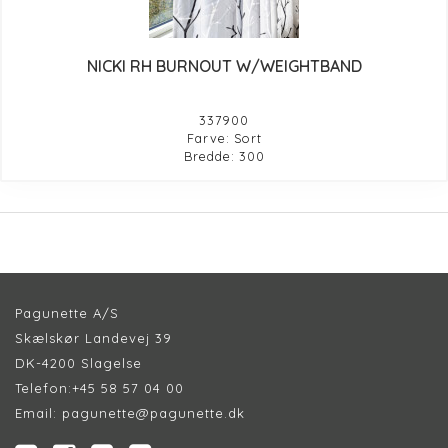
NICKI RH BURNOUT W/WEIGHTBAND
337900
Farve: Sort
Bredde: 300
Pagunette A/S
Skælskør Landevej 39
DK-4200 Slagelse
Telefon:
+45 58 57 04 00
Email:
pagunette@pagunette.dk