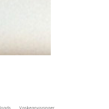
loads
Vaskeanvisninger