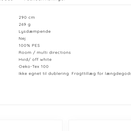
290
cm
269
g
Lysdæmpende
Nej
100% PES
Room / multi directions
Hvid/ off white
Oeko-Tex 100
Ikke egnet til dublering. Fragttillæg for længdeg