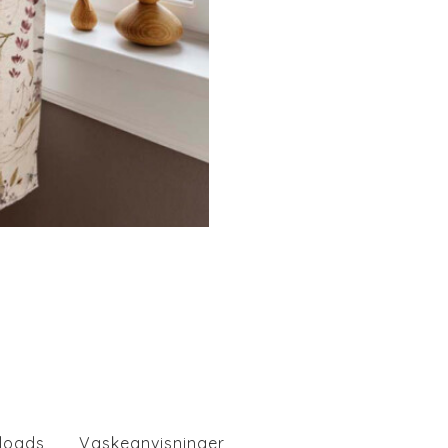
loads
Vaskeanvisninger