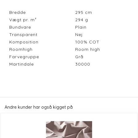
Bredde
295
cm
Vægt pr. m²
294
g
Bundvare
Plain
Transparent
Nej
Komposition
100% COT
Roomhigh
Room high
Farvegruppe
Grå
Martindale
30000
Andre kunder har også kigget på