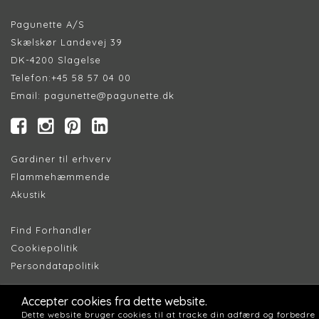
Pagunette A/S
Skælskør Landevej 39
DK-4200 Slagelse
Telefon:
+45 58 57 04 00
Email:
pagunette@pagunette.dk
Gardiner til erhverv
Flammehæmmende
Akustik
Find Forhandler
Cookiepolitik
Persondatapolitik
Accepter cookies fra dette website.
Dette website bruger cookies til at tracke din adfærd og forbedre