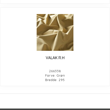
VALAK R.H
266338
Farve: Grøn
Bredde: 295