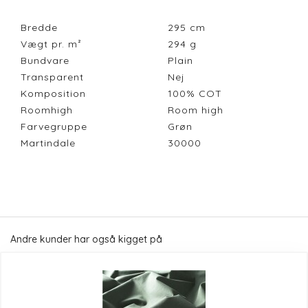
Bredde
295
cm
Vægt pr. m²
294
g
Bundvare
Plain
Transparent
Nej
Komposition
100% COT
Roomhigh
Room high
Farvegruppe
Grøn
Martindale
30000
Andre kunder har også kigget på