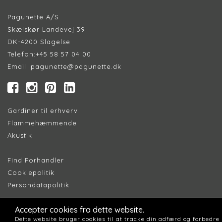
Pagunette A/S
Skælskør Landevej 39
DK-4200 Slagelse
Telefon:
+45 58 57 04 00
Email:
pagunette@pagunette.dk
Gardiner til erhverv
Flammehæmmende
Akustik
Find Forhandler
Cookiepolitik
Persondatapolitik
Accepter cookies fra dette website.
Dette website bruger cookies til at tracke din adfærd og forbedre