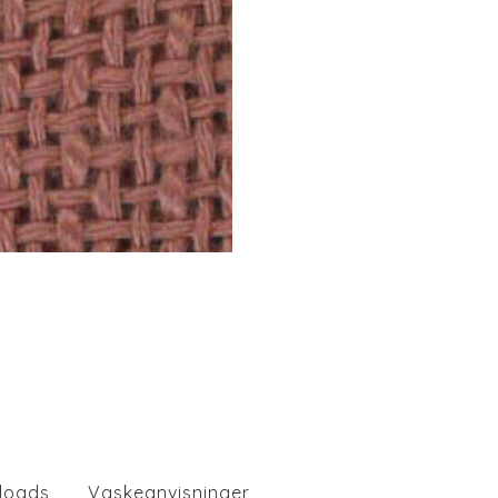
loads
Vaskeanvisninger