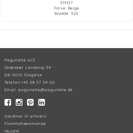
319127
Farve: Beige
Bredde: 320
Pagunette A/S
Skælskør Landevej 39
DK-4200 Slagelse
Telefon:
+45 58 57 04 00
Email:
pagunette@pagunette.dk
Gardiner til erhverv
Flammehæmmende
Akustik