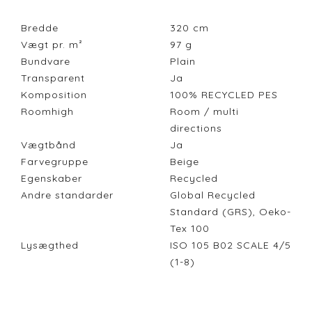
Bredde
320
cm
Vægt pr. m²
97
g
Bundvare
Plain
Transparent
Ja
Komposition
100% RECYCLED PES
Roomhigh
Room / multi
directions
Vægtbånd
Ja
Farvegruppe
Beige
Egenskaber
Recycled
Andre standarder
Global Recycled
Standard (GRS), Oeko-
Tex 100
Lysægthed
ISO 105 B02 SCALE 4/5
(1-8)