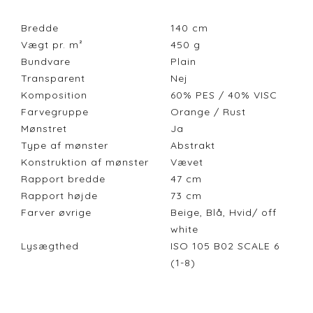
Bredde
140
cm
Vægt pr. m²
450
g
Bundvare
Plain
Transparent
Nej
Komposition
60% PES / 40% VISC
Farvegruppe
Orange / Rust
Mønstret
Ja
Type af mønster
Abstrakt
Konstruktion af mønster
Vævet
Rapport bredde
47
cm
Rapport højde
73
cm
Farver øvrige
Beige, Blå, Hvid/ off
white
Lysægthed
ISO 105 B02 SCALE 6
(1-8)