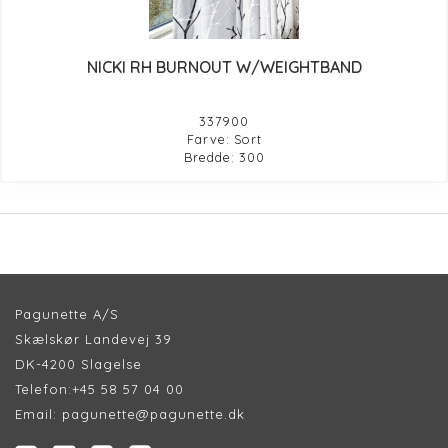
NICKI RH BURNOUT W/WEIGHTBAND
337900
Farve: Sort
Bredde: 300
Pagunette A/S
Skælskør Landevej 39
DK-4200 Slagelse
Telefon:
+45 58 57 04 00
Email:
pagunette@pagunette.dk