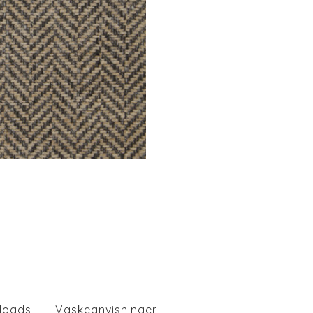
loads
Vaskeanvisninger