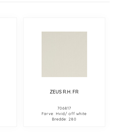
ZEUS R.H. FR
706817
Farve: Hvid/ off white
Bredde: 280