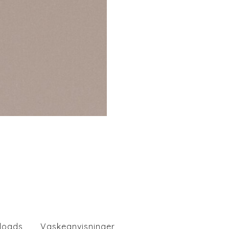
loads
Vaskeanvisninger