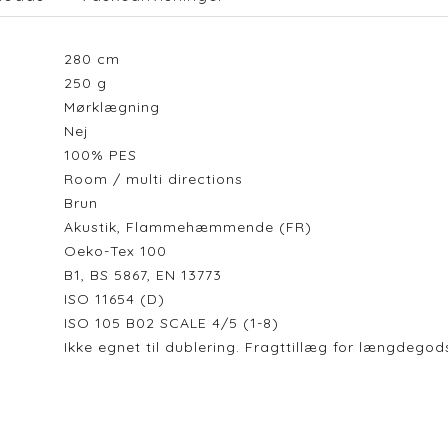
280
cm
250
g
Mørklægning
Nej
100% PES
Room / multi directions
Brun
Akustik, Flammehæmmende (FR)
Oeko-Tex 100
B1, BS 5867, EN 13773
ISO 11654 (D)
ISO 105 B02 SCALE 4/5 (1-8)
Ikke egnet til dublering. Fragttillæg for længdeg