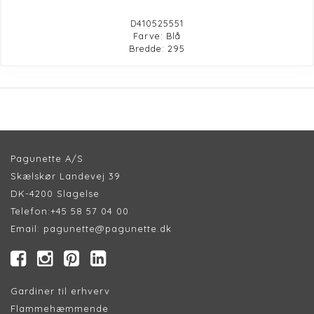
D410525551
Farve: Blå
Bredde: 295
Pagunette A/S
Skælskør Landevej 39
DK-4200 Slagelse
Telefon:
+45 58 57 04 00
Email:
pagunette@pagunette.dk
Gardiner til erhverv
Flammehæmmende