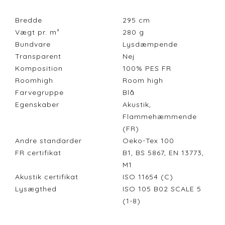
Bredde
295
cm
Vægt pr. m²
280
g
Bundvare
Lysdæmpende
Transparent
Nej
Komposition
100% PES FR
Roomhigh
Room high
Farvegruppe
Blå
Egenskaber
Akustik,
Flammehæmmende
(FR)
Andre standarder
Oeko-Tex 100
FR certifikat
B1, BS 5867, EN 13773,
M1
Akustik certifikat
ISO 11654 (C)
Lysægthed
ISO 105 B02 SCALE 5
(1-8)