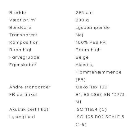
Bredde
295
cm
Vægt pr. m²
280
g
Bundvare
Lysdæmpende
Transparent
Nej
Komposition
100% PES FR
Roomhigh
Room high
Farvegruppe
Beige
Egenskaber
Akustik,
Flammehæmmende
(FR)
Andre standarder
Oeko-Tex 100
FR certifikat
B1, BS 5867, EN 13773,
M1
Akustik certifikat
ISO 11654 (C)
Lysægthed
ISO 105 B02 SCALE 5
(1-8)