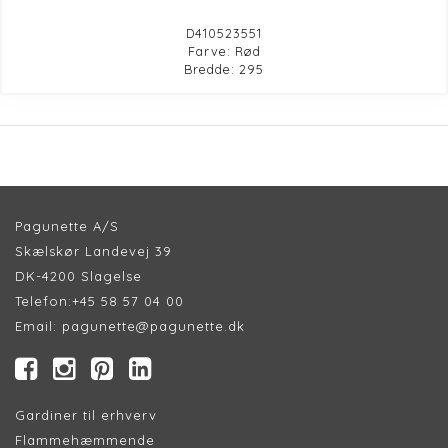
D410523551
Farve: Rød
Bredde: 295
Pagunette A/S
Skælskør Landevej 39
DK-4200 Slagelse
Telefon:
+45 58 57 04 00
Email:
pagunette@pagunette.dk
Gardiner til erhverv
Flammehæmmende