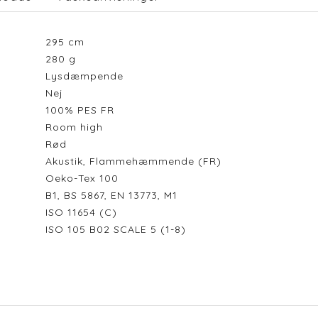
295
cm
280
g
Lysdæmpende
Nej
100% PES FR
Room high
Rød
Akustik, Flammehæmmende (FR)
Oeko-Tex 100
B1, BS 5867, EN 13773, M1
ISO 11654 (C)
ISO 105 B02 SCALE 5 (1-8)