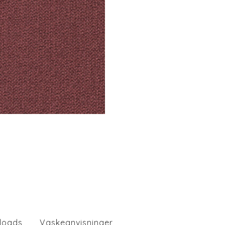
loads
Vaskeanvisninger