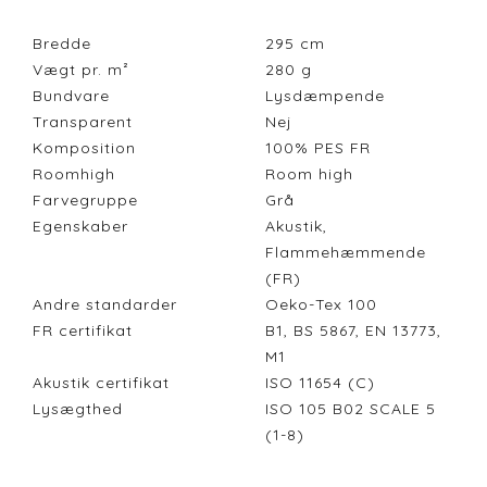
Bredde
295
cm
Vægt pr. m²
280
g
Bundvare
Lysdæmpende
Transparent
Nej
Komposition
100% PES FR
Roomhigh
Room high
Farvegruppe
Grå
Egenskaber
Akustik,
Flammehæmmende
(FR)
Andre standarder
Oeko-Tex 100
FR certifikat
B1, BS 5867, EN 13773,
M1
Akustik certifikat
ISO 11654 (C)
Lysægthed
ISO 105 B02 SCALE 5
(1-8)