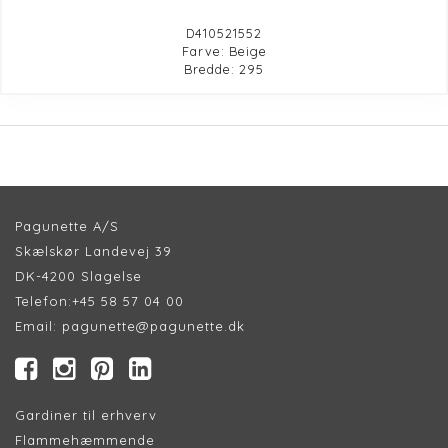
D410521552
Farve: Beige
Bredde: 295
Pagunette A/S
Skælskør Landevej 39
DK-4200 Slagelse
Telefon:
+45 58 57 04 00
Email:
pagunette@pagunette.dk
Gardiner til erhverv
Flammehæmmende