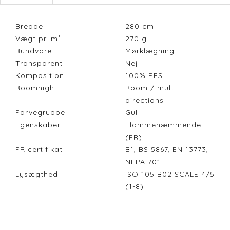
Bredde
280
cm
Vægt pr. m²
270
g
Bundvare
Mørklægning
Transparent
Nej
Komposition
100% PES
Roomhigh
Room / multi
directions
Farvegruppe
Gul
Egenskaber
Flammehæmmende
(FR)
FR certifikat
B1, BS 5867, EN 13773,
NFPA 701
Lysægthed
ISO 105 B02 SCALE 4/5
(1-8)