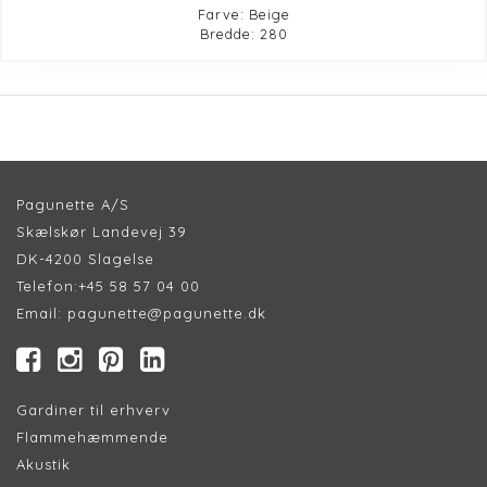
Farve: Beige
Bredde: 280
Pagunette A/S
Skælskør Landevej 39
DK-4200 Slagelse
Telefon:
+45 58 57 04 00
Email:
pagunette@pagunette.dk
Gardiner til erhverv
Flammehæmmende
Akustik