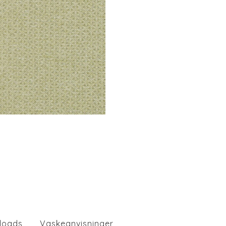
loads
Vaskeanvisninger