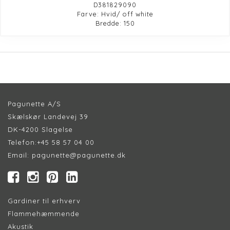
D381829090
Farve: Hvid/ off white
Bredde: 150
Pagunette A/S
Skælskør Landevej 39
DK-4200 Slagelse
Telefon:
+45 58 57 04 00
Email:
pagunette@pagunette.dk
Gardiner til erhverv
Flammehæmmende
Akustik