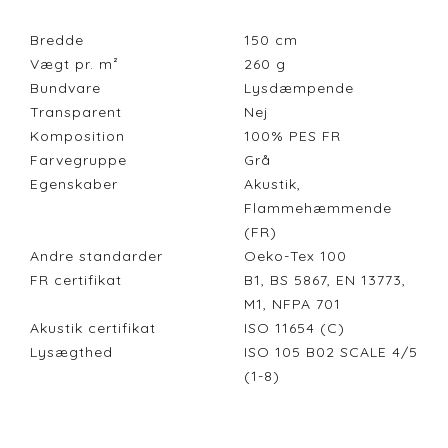
Bredde
150
cm
Vægt pr. m²
260
g
Bundvare
Lysdæmpende
Transparent
Nej
Komposition
100% PES FR
Farvegruppe
Grå
Egenskaber
Akustik,
Flammehæmmende
(FR)
Andre standarder
Oeko-Tex 100
FR certifikat
B1, BS 5867, EN 13773,
M1, NFPA 701
Akustik certifikat
ISO 11654 (C)
Lysægthed
ISO 105 B02 SCALE 4/5
(1-8)