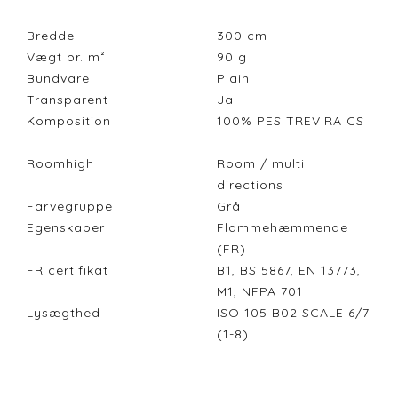
Bredde
300
cm
Vægt pr. m²
90
g
Bundvare
Plain
Transparent
Ja
Komposition
100% PES TREVIRA CS
Roomhigh
Room / multi
directions
Farvegruppe
Grå
Egenskaber
Flammehæmmende
(FR)
FR certifikat
B1, BS 5867, EN 13773,
M1, NFPA 701
Lysægthed
ISO 105 B02 SCALE 6/7
(1-8)