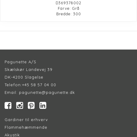
D369378002
Farve: Grå
Bredde: 300
Pagunette A/S
Skælskør Landevej 39
DK-4200 Slagelse
Telefon:
+45 58 57 04 00
Email:
pagunette@pagunette.dk
Gardiner til erhverv
Flammehæmmende
Akustik