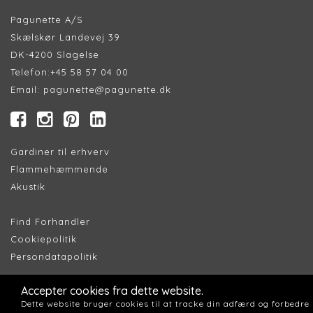
Pagunette A/S
Skælskør Landevej 39
DK-4200 Slagelse
Telefon:
+45 58 57 04 00
Email:
pagunette@pagunette.dk
Gardiner til erhverv
Flammehæmmende
Akustik
Find Forhandler
Cookiepolitik
Persondatapolitik
Accepter cookies fra dette website.
Dette website bruger cookies til at tracke din adfærd og forbedre