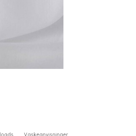
loads
Vaskeanvisninger