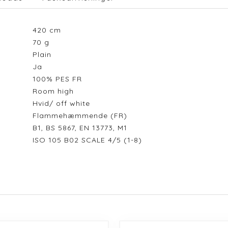
420
cm
70
g
Plain
Ja
100% PES FR
Room high
Hvid/ off white
Flammehæmmende (FR)
B1, BS 5867, EN 13773, M1
ISO 105 B02 SCALE 4/5 (1-8)