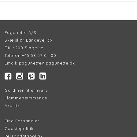
Pagunette A/S
Skælskør Landevej 39
DK-4200 Slagelse
Telefon:
+45 58 57 04 00
Email:
pagunette@pagunette.dk
Gardiner til erhverv
Flammehæmmende
Akustik
Find Forhandler
Cookiepolitik
Persondatapolitik