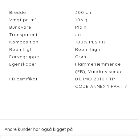
Bredde
300
cm
Vægt pr. m²
106
g
Bundvare
Plain
Transparent
Ja
Komposition
100% PES FR
Roomhigh
Room high
Farvegruppe
Grøn
Egenskaber
Flammehæmmende
(FR), Vandafvisende
FR certifikat
B1, IMO 2010 FTP
CODE ANNEX 1 PART 7
Andre kunder har også kigget på