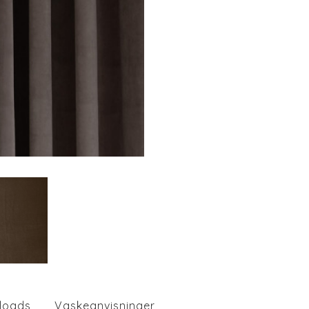
loads
Vaskeanvisninger