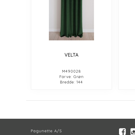
VELTA
M490028
Farve: Grøn
Bredde: 144
Pagunette A/S