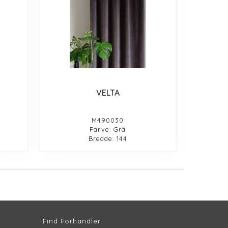
VELTA
M490030
Farve: Grå
Bredde: 144
Find Forhandler