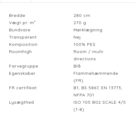
Bredde
280
cm
Vægt pr. m²
270
g
Bundvare
Mørklægning
Transparent
Nej
Komposition
100% PES
Roomhigh
Room / multi
directions
Farvegruppe
Blå
Egenskaber
Flammehæmmende
(FR)
FR certifikat
B1, BS 5867, EN 13773,
NFPA 701
Lysægthed
ISO 105 B02 SCALE 4/5
(1-8)