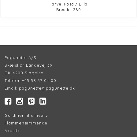
Farve: Rosa / Lilla
Bredde: 280
Pagunette A/S
Skælskør Landevej 39
DK-4200 Slagelse
Telefon:
+45 58 57 04 00
Email:
pagunette@pagunette.dk
Gardiner til erhverv
Flammehæmmende
Akustik