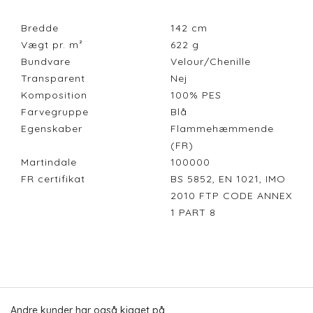
Bredde
142
cm
Vægt pr. m²
622
g
Bundvare
Velour/Chenille
Transparent
Nej
Komposition
100% PES
Farvegruppe
Blå
Egenskaber
Flammehæmmende
(FR)
Martindale
100000
FR certifikat
BS 5852, EN 1021, IMO
2010 FTP CODE ANNEX
1 PART 8
Andre kunder har også kigget på